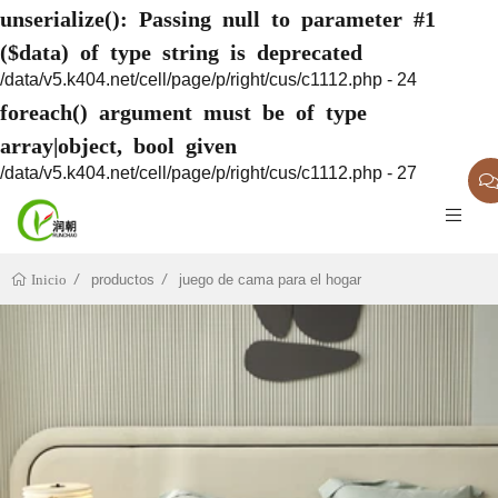
unserialize(): Passing null to parameter #1
($data) of type string is deprecated
/data/v5.k404.net/cell/page/p/right/cus/c1112.php - 24
foreach() argument must be of type
array|object, bool given
/data/v5.k404.net/cell/page/p/right/cus/c1112.php - 27
productos
juego de cama para el hogar
Inicio