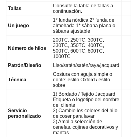
Consulte la tabla de tallas a
Tallas
continuación.
1* funda nórdica 2* funda de
Un juego
almohada 1* sábana plana o
sábana ajustable
200TC, 250TC, 300TC,
330TC, 350TC, 400TC,
Número de hilos
500TC, 600TC, 800TC,
1000TC
Patrón/Diseño
Liso/satén/satén/raya/jacquard
Costura con aguja simple o
Técnica
doble; estilo Oxford / estilo
sobre
1) Bordado / Tejido Jacquard
Etiqueta o logotipo del nombre
del cliente
Servicio
2) Cambie los colores del hilo
personalizado
de coser para lavar
3) Amplia selección de
cenefas, cojines decorativos y
mantas