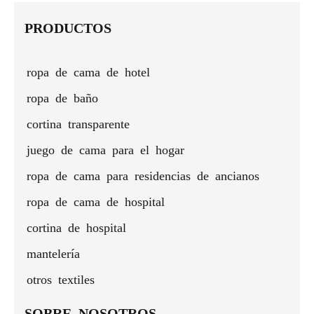
Runchao
k
de lujo
de aire
extrasuave
divi
de
Twin XL
PRODUCTOS
bolsillo
- Azul
profundo
agua
- 4
ropa de cama de hotel
piezas
ropa de baño
cortina transparente
juego de cama para el hogar
ropa de cama para residencias de ancianos
ropa de cama de hospital
cortina de hospital
mantelería
otros textiles
SOBRE NOSOTROS