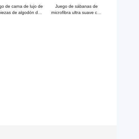
go de cama de lujo de
Juego de sábanas de
piezas de algodón de
microfibra ultra suave con
bra larga de 200 hilos
doble cepillado: ideal para
camas king divididas