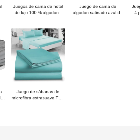
el
Juegos de cama de hotel
Juego de cama de
Jue
de lujo 100 % algodón -
algodón satinado azul de
4 
n
Venta al por mayor
lujo
fi
a
Juego de sábanas de
llo
microfibra extrasuave Twin
XL - Azul agua