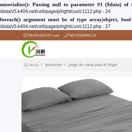
unserialize(): Passing null to parameter #1 ($data) of 
/data/v5.k404.net/cell/page/p/right/cus/c1112.php - 24
foreach() argument must be of type array|object, bool
/data/v5.k404.net/cell/page/p/right/cus/c1112.php - 27
lffz2010@163.com
8613926096328
productos
juego de cama para el hogar
Inicio