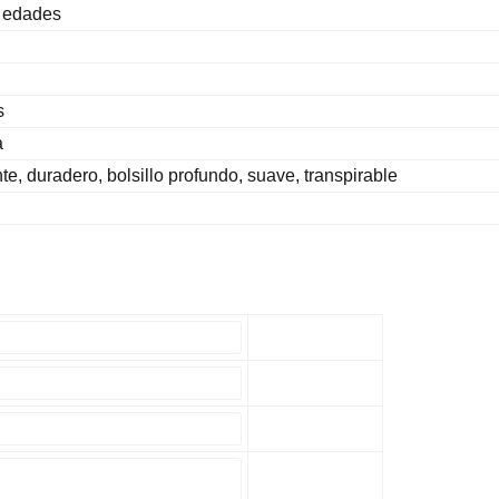
s edades
s
a
e, duradero, bolsillo profundo, suave, transpirable