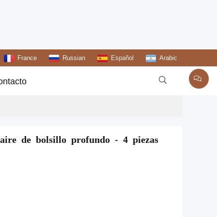
France
Russian
Español
Arabic

ontacto
ire de bolsillo profundo - 4 piezas