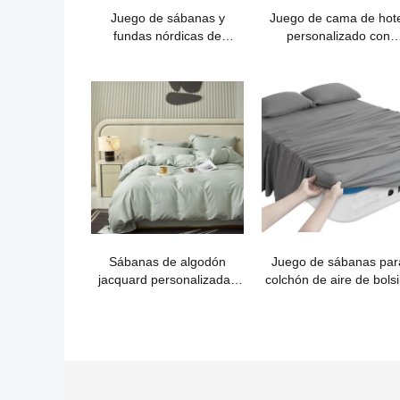
Juego de sábanas y
Juego de cama de hot
fundas nórdicas de
personalizado con
algodón puro para madre
bordado 100 % algodó
e hijo de fibra larga
Runchao
Sábanas de algodón
Juego de sábanas par
jacquard personalizadas
colchón de aire de bolsi
de lujo
profundo - 4 piezas