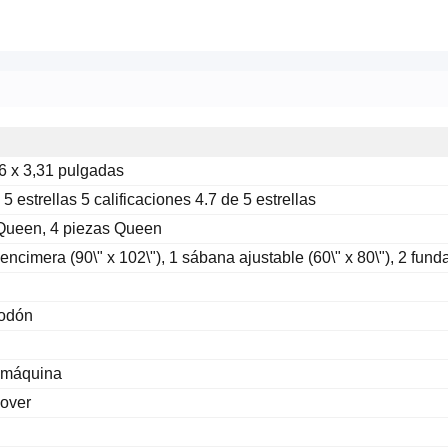
,6 x 3,31 pulgadas
 5 estrellas 5 calificaciones 4.7 de 5 estrellas
Queen, 4 piezas Queen
ncimera (90\" x 102\"), 1 sábana ajustable (60\" x 80\"), 2 fund
odón
 máquina
over