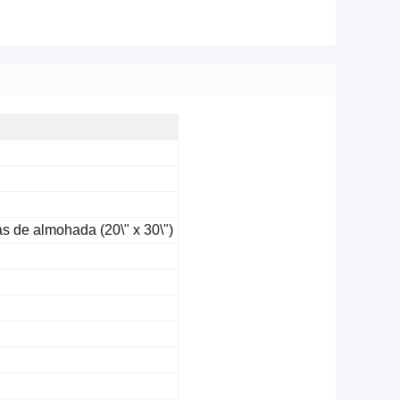
as de almohada (20\" x 30\")