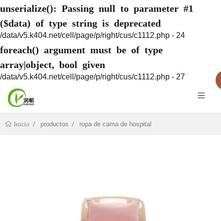
unserialize(): Passing null to parameter #1
($data) of type string is deprecated
/data/v5.k404.net/cell/page/p/right/cus/c1112.php - 24
foreach() argument must be of type
array|object, bool given
/data/v5.k404.net/cell/page/p/right/cus/c1112.php - 27
productos
ropa de cama de hospital
Inicio