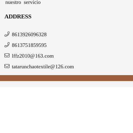
nuestro servicio
ADDRESS
8613926096328
8613751859595
lffz2010@163.com
tatarunchaotextile@126.com