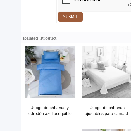
SUBMIT
Related Product
Juego de sábanas y
Juego de sábanas
edredón azul asequible
ajustables para cama de
para dormitorios.
hospital Twin XL - algodó
suave