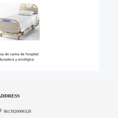
pa de cama de hospital
duradera y ecológica
ADDRESS
8613926096328