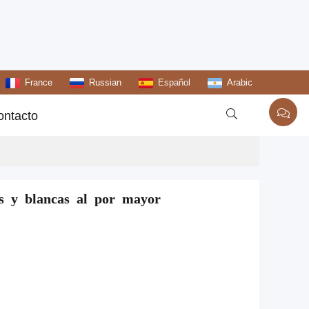
France
Russian
Español
Arabic

ontacto
es y blancas al por mayor