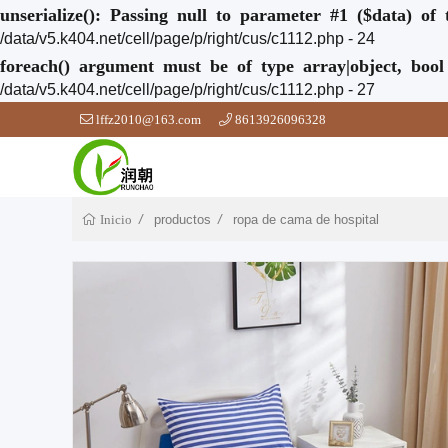
unserialize(): Passing null to parameter #1 ($data) of 
/data/v5.k404.net/cell/page/p/right/cus/c1112.php - 24
foreach() argument must be of type array|object, bool
/data/v5.k404.net/cell/page/p/right/cus/c1112.php - 27
lffz2010@163.com
8613926096328
productos
ropa de cama de hospital
Inicio