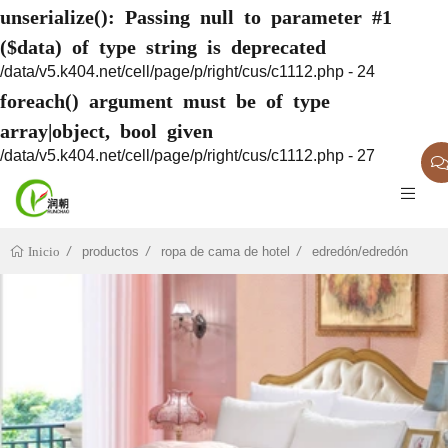
unserialize(): Passing null to parameter #1
($data) of type string is deprecated
/data/v5.k404.net/cell/page/p/right/cus/c1112.php - 24
foreach() argument must be of type
array|object, bool given
/data/v5.k404.net/cell/page/p/right/cus/c1112.php - 27
productos
ropa de cama de hotel
edredón/edredón
Inicio