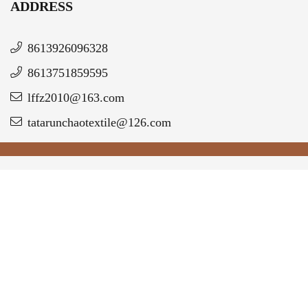
ADDRESS
8613926096328
8613751859595
lffz2010@163.com
tatarunchaotextile@126.com