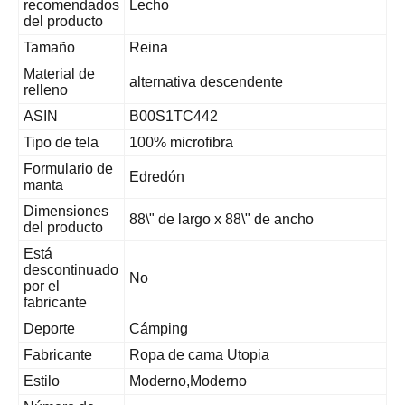
recomendados
Lecho
del producto
Tamaño
Reina
Material de
alternativa descendente
relleno
ASIN
B00S1TC442
Tipo de tela
100% microfibra
Formulario de
Edredón
manta
Dimensiones
88\" de largo x 88\" de ancho
del producto
Está
descontinuado
No
por el
fabricante
Deporte
Cámping
Fabricante
Ropa de cama Utopia
Estilo
Moderno,Moderno