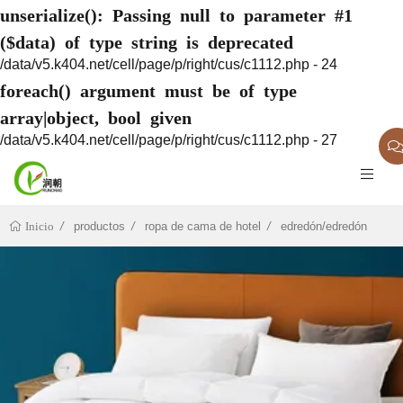
unserialize(): Passing null to parameter #1
($data) of type string is deprecated
/data/v5.k404.net/cell/page/p/right/cus/c1112.php - 24
foreach() argument must be of type
array|object, bool given
/data/v5.k404.net/cell/page/p/right/cus/c1112.php - 27
productos
ropa de cama de hotel
edredón/edredón
Inicio