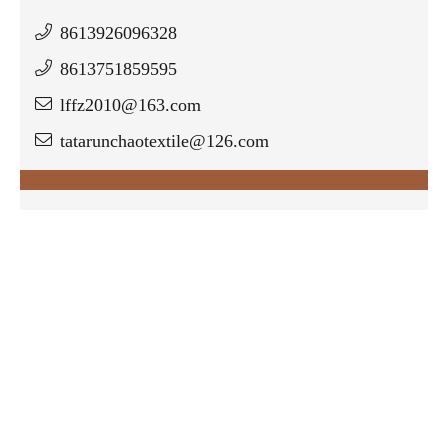
8613926096328
8613751859595
lffz2010@163.com
tatarunchaotextile@126.com