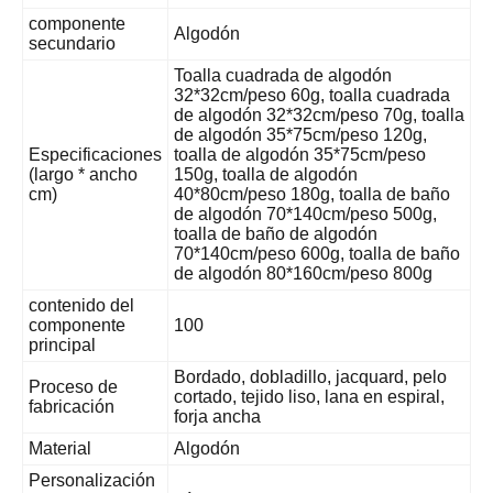
componente
Algodón
secundario
Toalla cuadrada de algodón
32*32cm/peso 60g, toalla cuadrada
de algodón 32*32cm/peso 70g, toalla
de algodón 35*75cm/peso 120g,
Especificaciones
toalla de algodón 35*75cm/peso
(largo * ancho
150g, toalla de algodón
cm)
40*80cm/peso 180g, toalla de baño
de algodón 70*140cm/peso 500g,
toalla de baño de algodón
70*140cm/peso 600g, toalla de baño
de algodón 80*160cm/peso 800g
contenido del
componente
100
principal
Bordado, dobladillo, jacquard, pelo
Proceso de
cortado, tejido liso, lana en espiral,
fabricación
forja ancha
Material
Algodón
Personalización