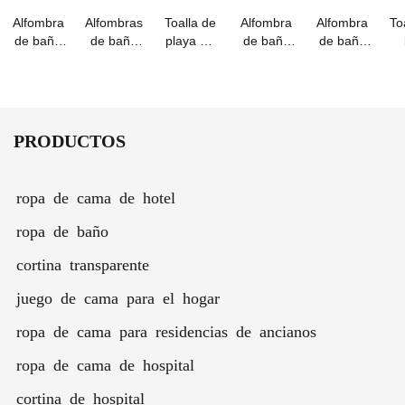
de
bordados
Alfombra
Alfombras
Toalla de
Alfombra
Alfombra
To
belleza
de baño
de baño
playa de
de baño
de baño
de
personalizadas
algodón
de
de lujo
p
algodón
de
grueso -
algodón
gruesa y
antideslizante
jacquard
rayas
de fibra
absorbente
a
Runchao:
de
azules y
larga del
d
toalla
algodón
blancas
hotel
PRODUCTOS
absorbente
puro
Runchao
para
hoteles y
ropa de cama de hotel
hogares.
ropa de baño
cortina transparente
juego de cama para el hogar
ropa de cama para residencias de ancianos
ropa de cama de hospital
cortina de hospital