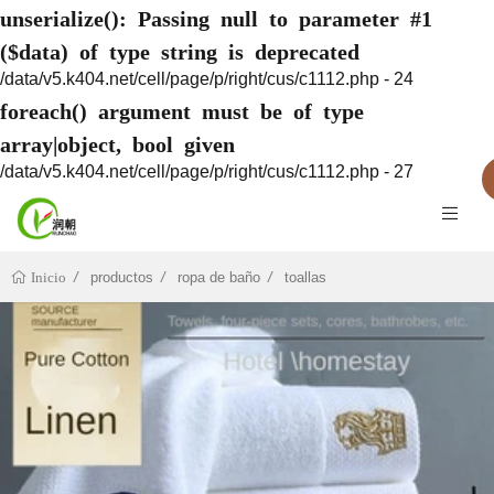
unserialize(): Passing null to parameter #1
($data) of type string is deprecated
/data/v5.k404.net/cell/page/p/right/cus/c1112.php - 24
foreach() argument must be of type
array|object, bool given
/data/v5.k404.net/cell/page/p/right/cus/c1112.php - 27
productos
ropa de baño
toallas
Inicio