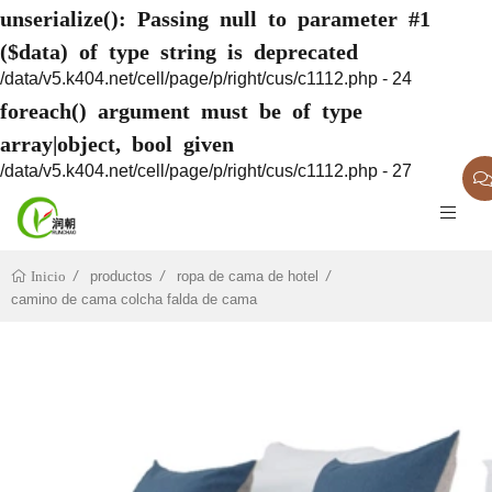
unserialize(): Passing null to parameter #1
($data) of type string is deprecated
/data/v5.k404.net/cell/page/p/right/cus/c1112.php - 24
foreach() argument must be of type
array|object, bool given
/data/v5.k404.net/cell/page/p/right/cus/c1112.php - 27
productos
ropa de cama de hotel
Inicio
camino de cama colcha falda de cama