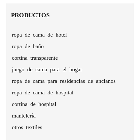
poliéster
de cinco
de alta
doble
de lujo
de 
estrellas
calidad
capa
con luz
só
PRODUCTOS
nórdica
ropa de cama de hotel
ropa de baño
cortina transparente
juego de cama para el hogar
ropa de cama para residencias de ancianos
ropa de cama de hospital
cortina de hospital
mantelería
otros textiles