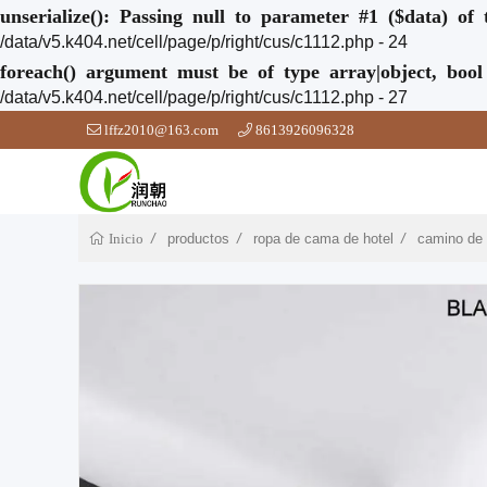
unserialize(): Passing null to parameter #1 ($data) of 
/data/v5.k404.net/cell/page/p/right/cus/c1112.php - 24
foreach() argument must be of type array|object, bool
/data/v5.k404.net/cell/page/p/right/cus/c1112.php - 27
lffz2010@163.com
8613926096328
productos
ropa de cama de hotel
camino de 
Inicio