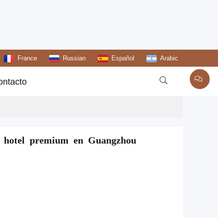
France
Russian
Español
Arabic

ontacto
e hotel premium en Guangzhou