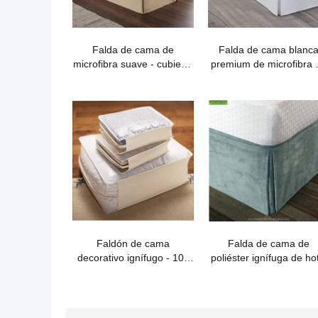
Falda de cama de
Falda de cama blanc
microfibra suave - cubierta
premium de microfibra 
de somier color topo
14 pulgadas de caída
Faldón de cama
Falda de cama de
decorativo ignífugo - 100
poliéster ignífuga de ho
% poliéster
de cinco estrellas