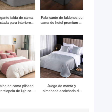
egante falda de cama
Fabricante de faldones de
stada para interiores
cama de hotel premium en
modernos.
Guangzhou
ino de cama plisado
Juego de manta y
terciopelo de lujo con
almohada acolchada de
luz nórdica
color sólido