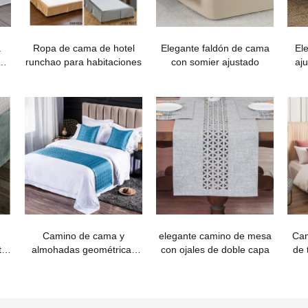
a
Ropa de cama de hotel
Elegante faldón de cama
El
de
runchao para habitaciones
con somier ajustado
aju
Camino de cama y
elegante camino de mesa
Cam
tel
almohadas geométricas
con ojales de doble capa
de 
de alta calidad