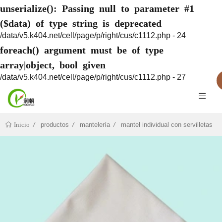
unserialize(): Passing null to parameter #1
($data) of type string is deprecated
/data/v5.k404.net/cell/page/p/right/cus/c1112.php - 24
foreach() argument must be of type
array|object, bool given
/data/v5.k404.net/cell/page/p/right/cus/c1112.php - 27
productos
mantelería
mantel individual con servilletas
Inicio