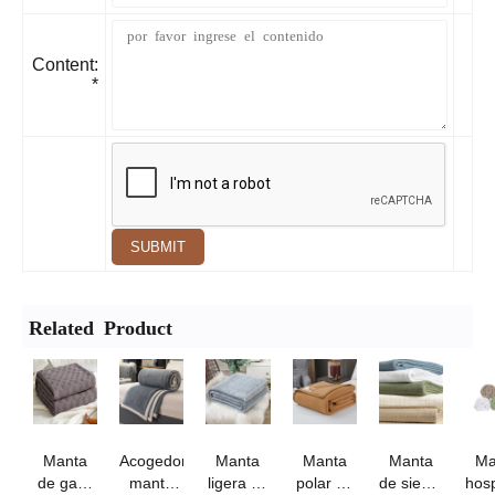
Content:
*
SUBMIT
Related Product
Manta
Acogedora
Manta
Manta
Manta
Ma
de gasa
manta
ligera de
polar de
de siesta
hosp