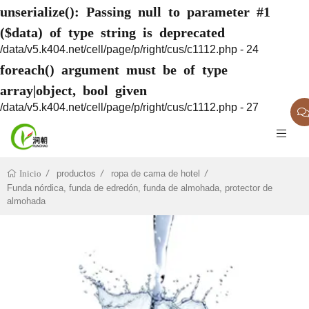
unserialize(): Passing null to parameter #1
($data) of type string is deprecated
/data/v5.k404.net/cell/page/p/right/cus/c1112.php - 24
foreach() argument must be of type
array|object, bool given
/data/v5.k404.net/cell/page/p/right/cus/c1112.php - 27
productos
ropa de cama de hotel
Inicio
Funda nórdica, funda de edredón, funda de almohada, protector de
almohada