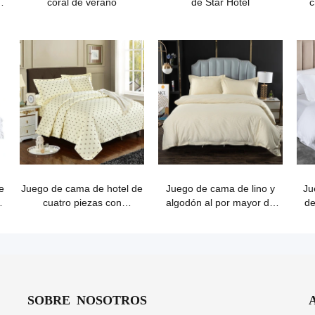
coral de verano
de Star Hotel
c
e
Juego de cama de hotel de
Juego de cama de lino y
Ju
cuatro piezas con
algodón al por mayor de
de
estampado de algodón de
Guangzhou
lujo
SOBRE NOSOTROS