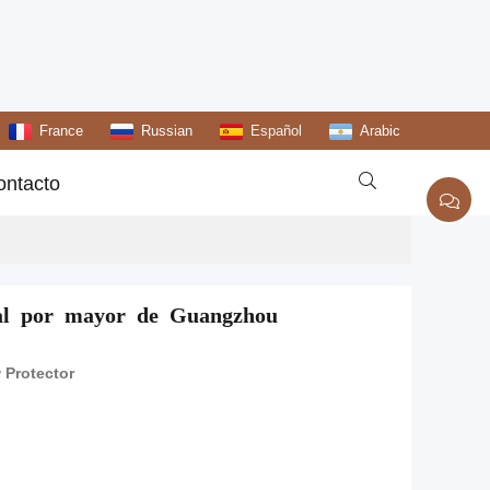
France
Russian
Español
Arabic

ontacto
 al por mayor de Guangzhou
 Protector