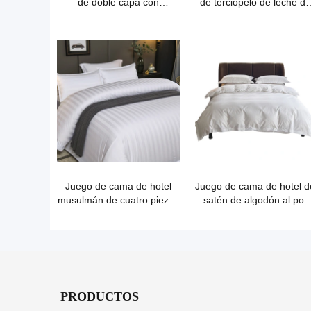
de doble capa con
de terciopelo de leche de
estampado de pata de gallo
doble cara
Juego de cama de hotel
Juego de cama de hotel d
musulmán de cuatro piezas
satén de algodón al por
de algodón puro
mayor
PRODUCTOS