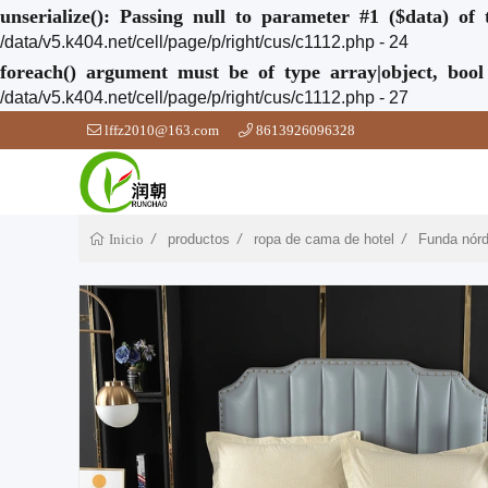
unserialize(): Passing null to parameter #1 ($data) of 
/data/v5.k404.net/cell/page/p/right/cus/c1112.php - 24
foreach() argument must be of type array|object, bool
/data/v5.k404.net/cell/page/p/right/cus/c1112.php - 27
lffz2010@163.com
8613926096328
productos
ropa de cama de hotel
Funda nórd
Inicio