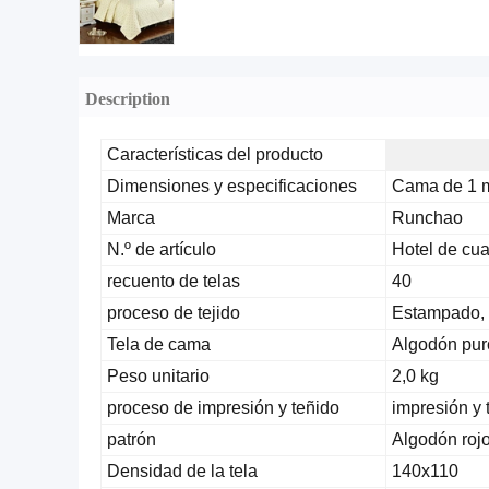
Description
Características del producto
Dimensiones y especificaciones
Cama de 1 m
Marca
Runchao
N.º de artículo
Hotel de cua
recuento de telas
40
proceso de tejido
Estampado,
Tela de cama
Algodón pur
Peso unitario
2,0 kg
proceso de impresión y teñido
impresión y 
patrón
Algodón rojo
Densidad de la tela
140x110