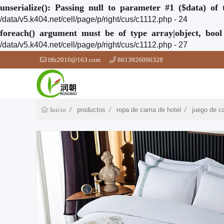
unserialize(): Passing null to parameter #1 ($data) of 
/data/v5.k404.net/cell/page/p/right/cus/c1112.php - 24
foreach() argument must be of type array|object, bool
/data/v5.k404.net/cell/page/p/right/cus/c1112.php - 27
lffz2010@163.com
8613926096328
productos
ropa de cama de hotel
juego de 
Inicio