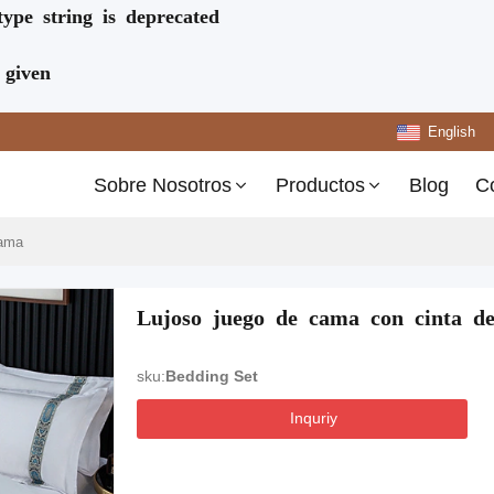
type string is deprecated
 given
English
Sobre Nosotros
Productos
Blog
C
cama
Lujoso juego de cama con cinta de
sku:
Bedding Set
Inquriy