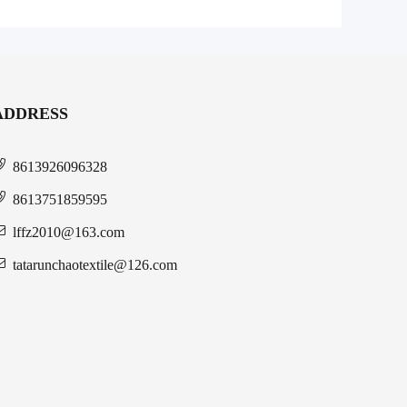
ADDRESS
8613926096328
8613751859595
lffz2010@163.com
tatarunchaotextile@126.com