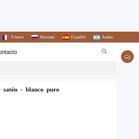
France
Russian
Español
Arabic

ontacto
 satén - blanco puro