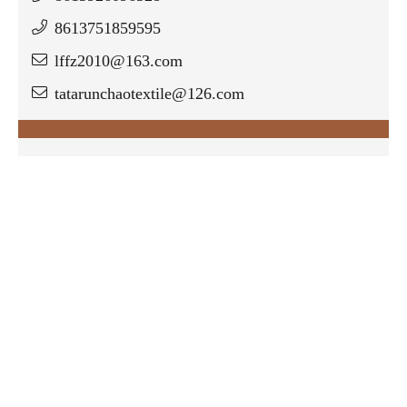
8613751859595
lffz2010@163.com
tatarunchaotextile@126.com