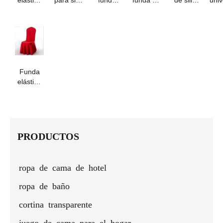
de boda
de boda
para silla
silla de
plegables
p
- Cinta
de estilo
de
spandex
blancas
sill
decorativa
europeo
restaurante
de alta
de lujo
ho
para silla
con lazo
100 %
calidad
personalizadas
elás
de cola
poliéster
para
para
larga
bodas.
bodas y
gru
banquetes
c
Funda
ci
elástica
p
para silla
bo
de hotel
con
faldón -
azul rey
PRODUCTOS
y blanco
ropa de cama de hotel
ropa de baño
cortina transparente
juego de cama para el hogar