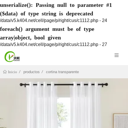
unserialize(): Passing null to parameter #1
($data) of type string is deprecated
/data/v5.k404.net/cell/page/p/right/cus/c1112.php - 24
foreach() argument must be of type
array|object, bool given
/data/v5.k404.net/cell/page/p/right/cus/c1112.php - 27
productos
cortina transparente
Inicio