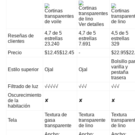
Cortinas
Cortinas
Cortinas
transparentes
transparentes
transparen
de lino
de voile
de lino
Ver detalles
4,7 de 5
4,7 de 5
4,5 de 5
Reseñas de
estrellas
estrellas
estrellas
clientes
23.240
7.691
329
Precio
$12.45$12.45
-
$22.95$22
Bolsillo pa
varilla y
Estilo superior
Ojal
Ojal
pestaña
trasera
Filtrado de luz
√√√√√
√√√
√√√
Oscurecimiento
de la
✘
✘
✘
habitación
Textura de
Textura
Textura
Tela
gasa
transparente
transparen
transparente
de lino
de lino
Ancho:
Ancho:
Ancho: