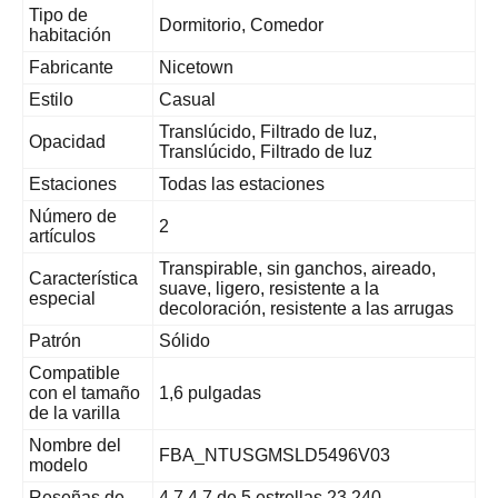
Tipo de
Dormitorio, Comedor
habitación
Fabricante
Nicetown
Estilo
Casual
Translúcido, Filtrado de luz,
Opacidad
Translúcido, Filtrado de luz
Estaciones
Todas las estaciones
Número de
2
artículos
Transpirable, sin ganchos, aireado,
Característica
suave, ligero, resistente a la
especial
decoloración, resistente a las arrugas
Patrón
Sólido
Compatible
con el tamaño
1,6 pulgadas
de la varilla
Nombre del
FBA_NTUSGMSLD5496V03
modelo
Reseñas de
4.7 4.7 de 5 estrellas 23,240