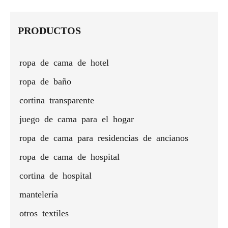
sala de
con
aislamiento
largas
y
con
Sha
estar,
pliegues
térmico
para
silenciosa
sombreado
Ke
tratamiento
en beige
sala de
dorada
total
PRODUCTOS
de
para
estar
ventana
techos
con
altos
ropa de cama de hotel
aislamiento
térmico
ropa de baño
cortina transparente
juego de cama para el hogar
ropa de cama para residencias de ancianos
ropa de cama de hospital
cortina de hospital
mantelería
otros textiles