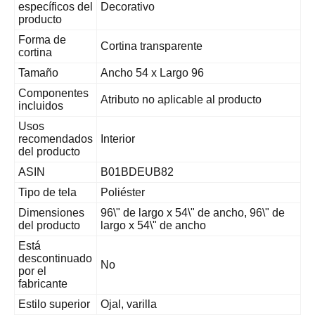
específicos del
Decorativo
producto
Forma de
Cortina transparente
cortina
Tamaño
Ancho 54 x Largo 96
Componentes
Atributo no aplicable al producto
incluidos
Usos
recomendados
Interior
del producto
ASIN
B01BDEUB82
Tipo de tela
Poliéster
Dimensiones
96\" de largo x 54\" de ancho, 96\" de
del producto
largo x 54\" de ancho
Está
descontinuado
No
por el
fabricante
Estilo superior
Ojal, varilla