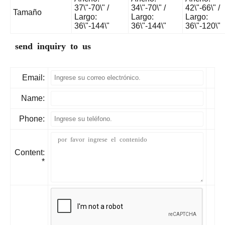
37\"-70\" /
34\"-70\" /
42\"-66\" /
Tamaño
Largo:
Largo:
Largo:
36\"-144\"
36\"-144\"
36\"-120\"
send inquiry to us
Email:
Name:
Phone:
Content:
*