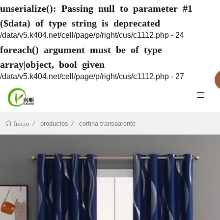
unserialize(): Passing null to parameter #1
($data) of type string is deprecated
/data/v5.k404.net/cell/page/p/right/cus/c1112.php - 24
foreach() argument must be of type
array|object, bool given
/data/v5.k404.net/cell/page/p/right/cus/c1112.php - 27
productos
cortina transparente
Inicio