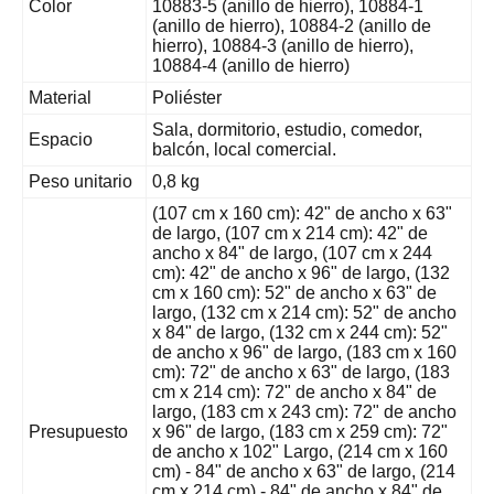
Color
10883-5 (anillo de hierro), 10884-1
(anillo de hierro), 10884-2 (anillo de
hierro), 10884-3 (anillo de hierro),
10884-4 (anillo de hierro)
Material
Poliéster
Sala, dormitorio, estudio, comedor,
Espacio
balcón, local comercial.
Peso unitario
0,8 kg
(107 cm x 160 cm): 42" de ancho x 63"
de largo, (107 cm x 214 cm): 42" de
ancho x 84" de largo, (107 cm x 244
cm): 42" de ancho x 96" de largo, (132
cm x 160 cm): 52" de ancho x 63" de
largo, (132 cm x 214 cm): 52" de ancho
x 84" de largo, (132 cm x 244 cm): 52"
de ancho x 96" de largo, (183 cm x 160
cm): 72" de ancho x 63" de largo, (183
cm x 214 cm): 72" de ancho x 84" de
largo, (183 cm x 243 cm): 72" de ancho
Presupuesto
x 96" de largo, (183 cm x 259 cm): 72"
de ancho x 102" Largo, (214 cm x 160
cm) - 84" de ancho x 63" de largo, (214
cm x 214 cm) - 84" de ancho x 84" de