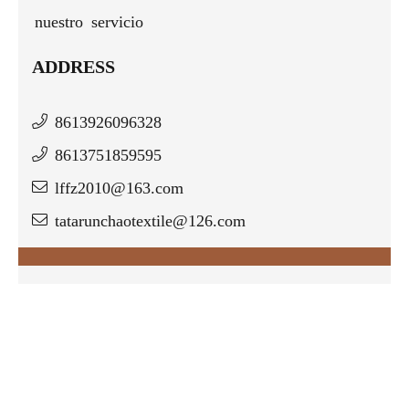
nuestro servicio
ADDRESS
8613926096328
8613751859595
lffz2010@163.com
tatarunchaotextile@126.com