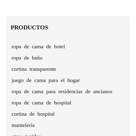
dormitorio,
mayor
de lino
con
extra
completo
100 %
pre
sala de
con
aislamiento
largas
y
con
Sha
estar,
pliegues
térmico
para
silenciosa
sombreado
Ke
tratamiento
en beige
sala de
dorada
total
PRODUCTOS
de
para
estar
ventana
techos
con
altos
ropa de cama de hotel
aislamiento
térmico
ropa de baño
cortina transparente
juego de cama para el hogar
ropa de cama para residencias de ancianos
ropa de cama de hospital
cortina de hospital
mantelería
otros textiles