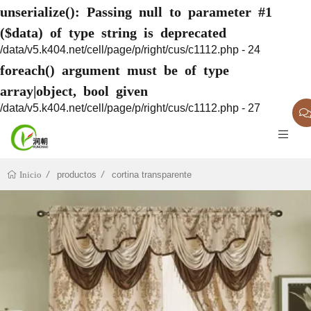
unserialize(): Passing null to parameter #1
($data) of type string is deprecated
/data/v5.k404.net/cell/page/p/right/cus/c1112.php - 24
foreach() argument must be of type
array|object, bool given
/data/v5.k404.net/cell/page/p/right/cus/c1112.php - 27
productos
cortina transparente
Inicio