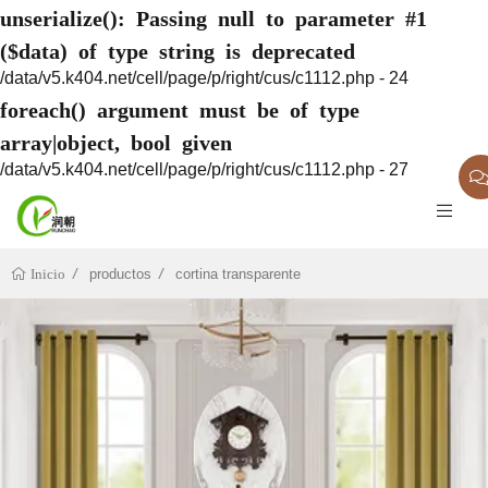
unserialize(): Passing null to parameter #1
($data) of type string is deprecated
/data/v5.k404.net/cell/page/p/right/cus/c1112.php - 24
foreach() argument must be of type
array|object, bool given
/data/v5.k404.net/cell/page/p/right/cus/c1112.php - 27
productos
cortina transparente
Inicio