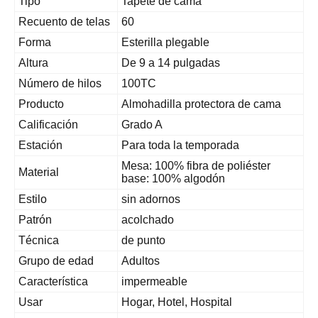
Tipo
Tapete de cama
Recuento de telas
60
Forma
Esterilla plegable
Altura
De 9 a 14 pulgadas
Número de hilos
100TC
Producto
Almohadilla protectora de cama
Calificación
Grado A
Estación
Para toda la temporada
Mesa: 100% fibra de poliéster
Material
base: 100% algodón
Estilo
sin adornos
Patrón
acolchado
Técnica
de punto
Grupo de edad
Adultos
Característica
impermeable
Usar
Hogar, Hotel, Hospital