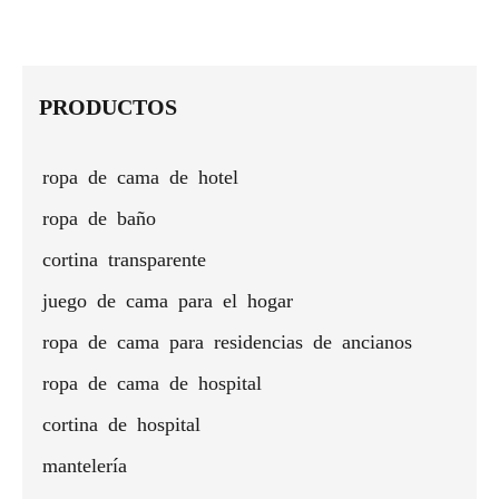
Protector
colchón
protectores
colchón
colchón
algodón
prot
elástico
impermeable
de
de hotel
de hotel
impermeable
para
colchón
con
ecológico
y
col
hotel de
de
esquinas
y
colorida:
aco
Guangzhou
plumón y
elásticas
ajustado
protector
PRODUCTOS
plumas
para
poli
para
todos los
hoteles
tamaños
ropa de cama de hotel
en
Guangzhou
ropa de baño
cortina transparente
juego de cama para el hogar
ropa de cama para residencias de ancianos
ropa de cama de hospital
cortina de hospital
mantelería