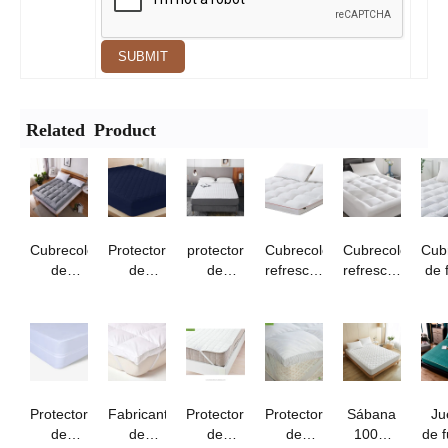
SUBMIT
Related Product
Cubrecolchón
Protector
protector
Cubrecolchón
Cubrecolchón
Cub
de
de
de
refrescante
refrescante
de 
terciopelo
colchón
colchón
y
extra
de l
de
acolchado
antideslizante
completo
grueso
prot
plumas
y
impermeable
para un
con
ex
para
ajustable
sueño
bolsillos
gr
cama de
para
profundo
elásticos
1,8 m (6
cama
profundos
pies)
tamaño
Protector
Fabricante
Protector
Protector
Sábana
Ju
queen -
de
de
de
de
100%
de 