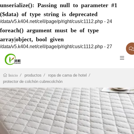
unserialize(): Passing null to parameter #1
($data) of type string is deprecated
/data/v5.k404.net/cell/page/p/right/cus/c1112.php - 24
foreach() argument must be of type
array|object, bool given
/data/v5.k404.net/cell/page/p/right/cus/c1112.php - 27
productos
ropa de cama de hotel
Inicio
protector de colchón cubrecolchón