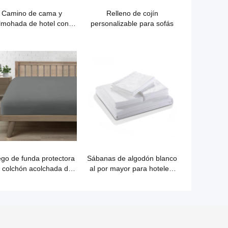
Camino de cama y
Relleno de cojín
lmohada de hotel con
personalizable para sofás
iseño de estrellas en
contraste de colores
modernos
go de funda protectora
Sábanas de algodón blanco
 colchón acolchada de
al por mayor para hoteles,
poliéster
escuelas y residencias
estudiantiles.