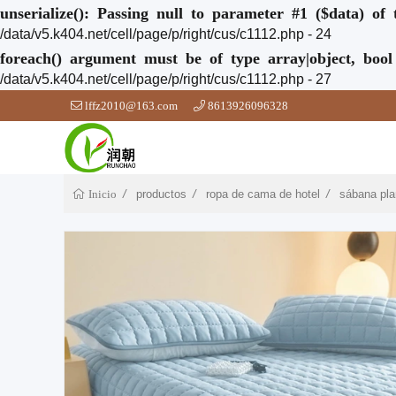
unserialize(): Passing null to parameter #1 ($data) of 
/data/v5.k404.net/cell/page/p/right/cus/c1112.php - 24
foreach() argument must be of type array|object, bool
/data/v5.k404.net/cell/page/p/right/cus/c1112.php - 27
lffz2010@163.com
8613926096328
productos
ropa de cama de hotel
sábana pla
Inicio