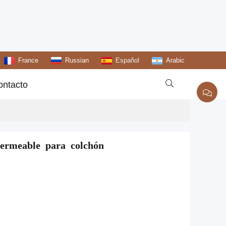
France
Russian
Español
Arabic

ontacto
permeable para colchón