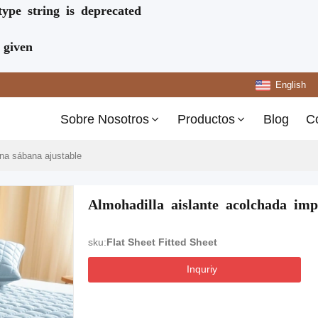
type string is deprecated
 given
English
Sobre Nosotros
Productos
Blog
C
na sábana ajustable
Almohadilla aislante acolchada im
sku:
Flat Sheet Fitted Sheet
Inquriy