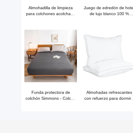
Almohadilla de limpieza
Juego de edredón de hote
para colchones acolchada
de lujo blanco 100 %
de poliéster y algodón
algodón
Runchao
Funda protectora de
Almohadas refrescantes
colchón Simmons - Colcha
con refuerzo para dormir 
impermeable de color puro
juego de 2