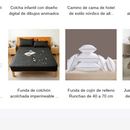
l
Colcha infantil con diseño
Camino de cama de hotel
digital de dibujos animados
de estilo nórdico de alta
a
calidad
d
Funda de colchón
Funda de cojín de relleno
Jue
-
acolchada impermeable e
Runchao de 40 a 70 cm
de
hipoalergénica de
Guangzhou