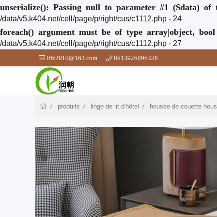
unserialize(): Passing null to parameter #1 ($data) of 
/data/v5.k404.net/cell/page/p/right/cus/c1112.php - 24
foreach() argument must be of type array|object, bool
/data/v5.k404.net/cell/page/p/right/cus/c1112.php - 27
lffz2010@163.com
8613926096328
produits
linge de lit d'hôtel
housse de couette housse