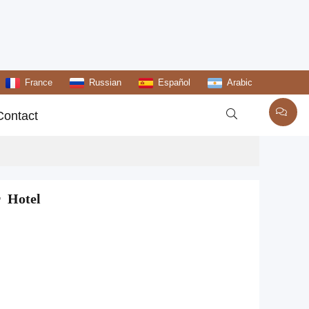
France
Russian
Español
Arabic

Contact
r Hotel