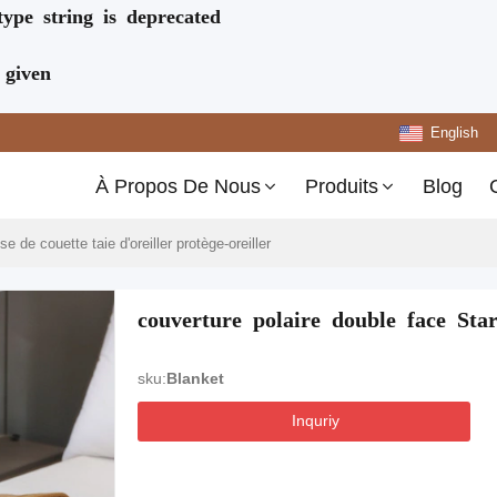
type string is deprecated
 given
English
À Propos De Nous
Produits
Blog
 de couette taie d'oreiller protège-oreiller
couverture polaire double face Sta
sku:
Blanket
Inquriy