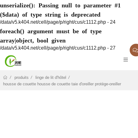
unserialize(): Passing null to parameter #1
($data) of type string is deprecated
/data/v5.k404.net/cell/page/p/right/cus/c1112.php - 24
foreach() argument must be of type
array|object, bool given
/data/v5.k404.net/cell/page/p/right/cus/c1112.php - 27
produits
linge de lit d'hôtel
housse de couette housse de couette taie d'oreiller protège-oreiller