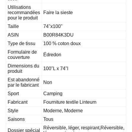
Utilisations
recommandées
Faire la sieste
pour le produit
Taille
74"x100"
ASIN
B00R84K3DU
Type de tissu
100 % coton doux
Formulaire de
Édredon
couverture
Dimensions du
100"L x 74"l
produit
Est abandonné
Non
par le fabricant
Sport
Camping
Fabricant
Fourniture textile Linteum
Style
Moderne, Moderne
Saisons
Tous
Réversible, léger, respirant,Réversible,
Dossier spécial