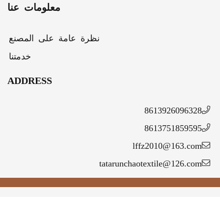
معلومات عنا
نظرة عامة على المصنع
خدمتنا
ADDRESS
86139260963
86137518595
lffz2010@163.c
tatarunchaotextile@126.c