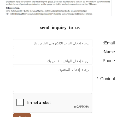
send inquiry to us
P
Con