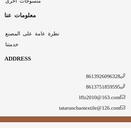
منسوجات أخرى
معلومات عنا
نظرة عامة على المصنع
خدمتنا
ADDRESS
86139260963
86137518595
lffz2010@163.c
tatarunchaotextile@126.c