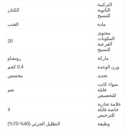
التركيبة
الثانوية
الكتان
للنسيج
مادة
القنب
محتوى
المكونات
20
الفرعية
للنسيج
ماركة
رونشاو
ن الوحدة
0.4 كجم
تحديد
مخصص
واء كانت
قابلة
نعم
للتخصيص
مة تجارية
صة قابلة
لا
للترخيص
وظيفة
التظليل الجزئي (40%-70%)