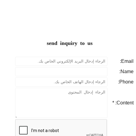
send inquiry to us
P
Con