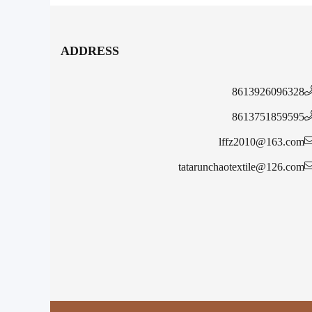
ADDRESS
8613926096328
8613751859595
lffz2010@163.com
tatarunchaotextile@126.com