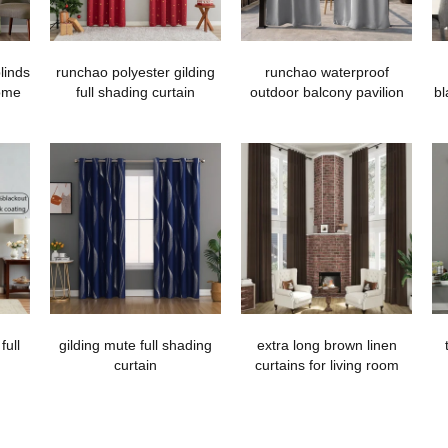
linds
runchao polyester gilding
runchao waterproof
home
full shading curtain
outdoor balcony pavilion
bl
curtains wholesale
full
gilding mute full shading
extra long brown linen
curtain
curtains for living room