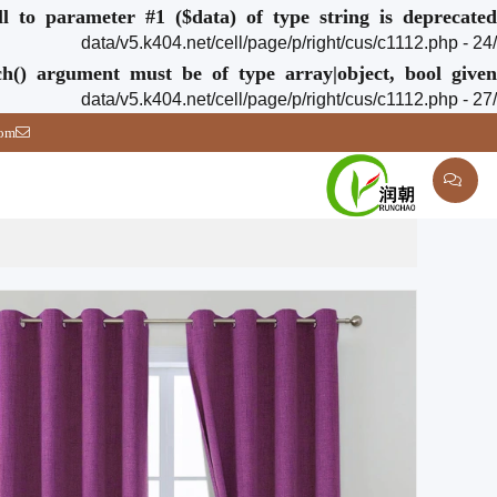
ull to parameter #1 ($data) of type string is deprecated
/data/v5.k404.net/cell/page/p/right/cus/c1112.php - 24
ch() argument must be of type array|object, bool given
/data/v5.k404.net/cell/page/p/right/cus/c1112.php - 27
com