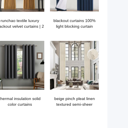
runchao textile luxury
100% blackout curtains
ackout velvet curtains | 2
light blocking curtain
panel set
drapery soft white coating
bedroom living room
thermal insulated window
treatment
thermal insulation solid
beige pinch pleat linen
color curtains
textured semi-sheer
curtains for high ceilings