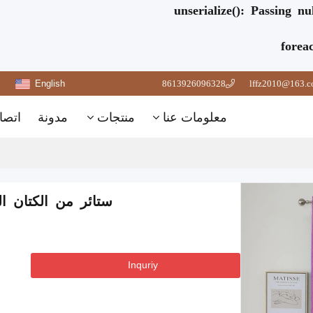
unserialize(): Passing n
forea
English
8613926096328
lffz2010@163.
معلومات عنا
منتجات
مدونة
اتصا
ستائر من الكتان الصناعي ب
Inquriy