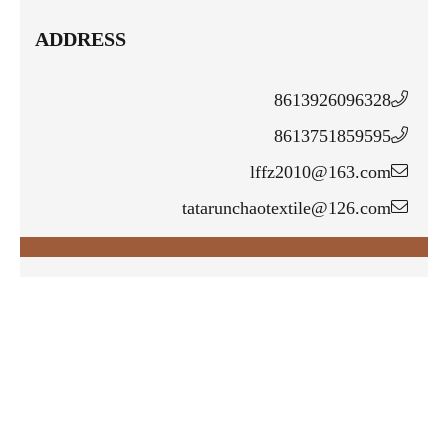
ADDRESS
ta