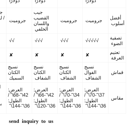
دولارًا
دولارًا
أمريكيًا
جيب
جيب قضيب
القضيب
/ لسان خلفي
جروميت
-
-
واللسان
/ حزام
الخلفي
خطاف
-
-
√
√√
√√√
✘
✘
✘
✘
نسيج
نسيج
نسيج كتان
الكتان
الكتان
صناعي
الألومنيوم
الألومنيوم
الشفاف
السميك
ثلاثي
العرض: 50
العرض:
العرض:
بوصة /
28\"-48\"،
28\"-48\"،
42\"-68\" /
42\"-66\" /
3
الطول: 84
48\"-86\"،
48\"-86\"،
الطول:
الطول:
72\"-144\"
72\"-144\"
بوصة - 120
36\"-144\"
36\"-120\"
بوصة
send inquiry to us