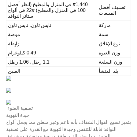
 في المنزل والمطبخ (انظر أفضل
100 في المنزل والمطبخ) #22 في ألواح
ستائر النوافذ
نايس تاون، نايس تاون
موضة
رَابِطَة
0.49 كيلوغرام
1.1 رطل، 1.06 رطل
الصين
تصفية الضوء
جيدة التهوية
م وغير مبطن مما يجعل ألواح
التهوية مع القدرة على تصفية
طقة مريحة ومنعشة ومشرقة.