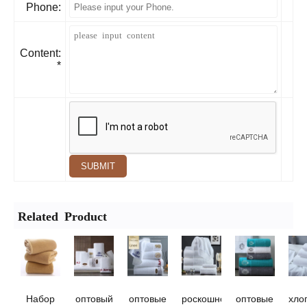
Phone:
Content:
*
SUBMIT
Related Product
Набор
оптовый
оптовые
роскошное
оптовые
хло