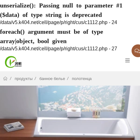
unserialize(): Passing null to parameter #1
($data) of type string is deprecated
/data/v5.k404.net/cell/page/p/right/cus/c1112.php - 24
foreach() argument must be of type
array|object, bool given
/data/v5.k404.net/cell/page/p/right/cus/c1112.php - 27
продукты
банное белье
полотенца