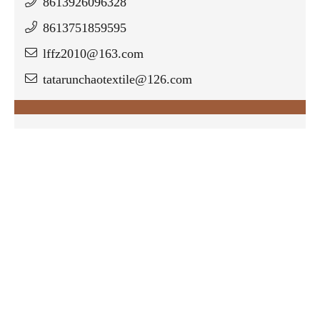
8613926096328
8613751859595
lffz2010@163.com
tatarunchaotextile@126.com