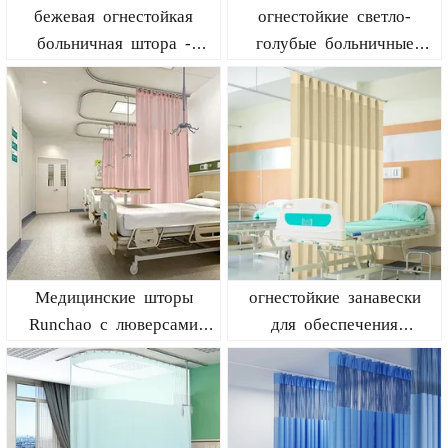
бежевая огнестойкая
огнестойкие светло-
больничная штора -
голубые больничные
разделитель 5x8 футов
шторы
Медицинские шторы
огнестойкие занавески
Runchao с люверсами
для обеспечения
для клиник и больниц
конфиденциальности в
больницах