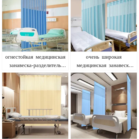
огнестойкая медицинская
очень широкая
занавеска-разделитель
медицинская занавеска
комнаты - темно-синяя
для обеспечения
конфиденциальности 12
футов x 8 футов - синяя