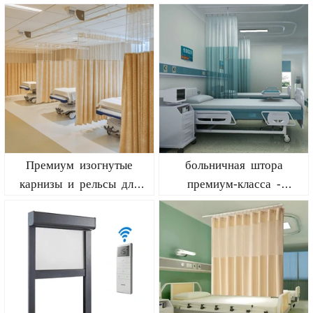
обеспечения
рельсы для штор
конфиденциальности из
Гуанчжоу
Премиум изогнутые
больничная штора
карнизы и рельсы для
премиум-класса -
больниц
изогнутая и
горизонтальная