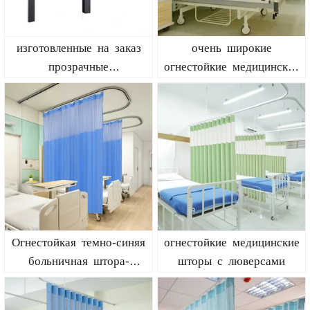
изготовленные на заказ
очень широкие
прозрачные
огнестойкие медицинские
ветрозащитные рулонные
разделительные шторы
шторы для отелей
12x8 футов для спа,
лаборатории, клиники
Огнестойкая темно-синяя
огнестойкие медицинские
больничная штора-
шторы с люверсами
разделитель (1 панель,
9x8 футов)