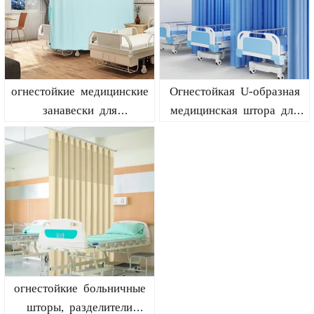
огнестойкие медицинские
Огнестойкая U-образная
занавески для
медицинская штора для
обеспечения
салонов красоты
конфиденциальности -
nfpa-701
огнестойкие больничные
шторы, разделители