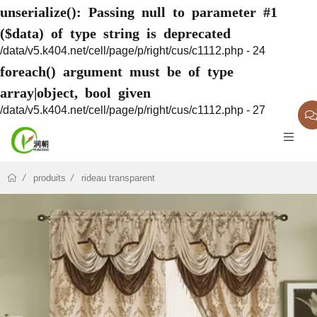
unserialize(): Passing null to parameter #1
($data) of type string is deprecated
/data/v5.k404.net/cell/page/p/right/cus/c1112.php - 24
foreach() argument must be of type
array|object, bool given
/data/v5.k404.net/cell/page/p/right/cus/c1112.php - 27
produits
rideau transparent