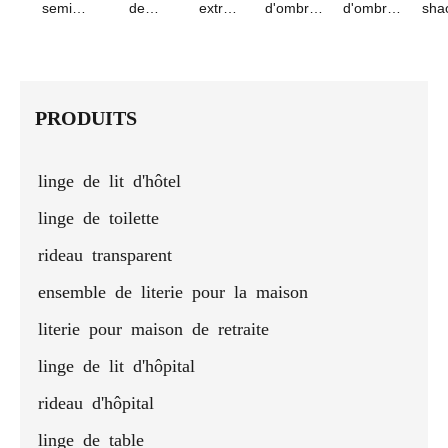
blanc
panneaux
semi-
de
extra
d'ombrage
d'ombrage
sha
doux,
transparents
couleur
longs en
muet
complet
ke
chambre
texturés
unie à
lin
doré
100 %
à
en lin à
isolation
marron
occultant
che
coucher,
plis
thermique
pour le
daifa
salon,
pincés
salon
qua
PRODUITS
traitement
beiges
sup
de
pour
fenêtre à
hauts
linge de lit d'hôtel
isolation
plafonds
thermique
linge de toilette
rideau transparent
ensemble de literie pour la maison
literie pour maison de retraite
linge de lit d'hôpital
rideau d'hôpital
linge de table