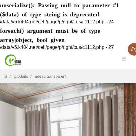
unserialize(): Passing null to parameter #1
($data) of type string is deprecated
/data/v5.k404.net/cell/page/p/right/cus/c1112.php - 24
foreach() argument must be of type
array|object, bool given
/data/v5.k404.net/cell/page/p/right/cus/c1112.php - 27
produits
rideau transparent