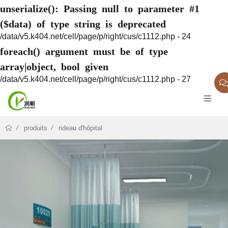
unserialize(): Passing null to parameter #1
($data) of type string is deprecated
/data/v5.k404.net/cell/page/p/right/cus/c1112.php - 24
foreach() argument must be of type
array|object, bool given
/data/v5.k404.net/cell/page/p/right/cus/c1112.php - 27
produits
rideau d'hôpital