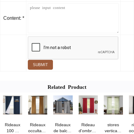
Content: *
SUBMIT
Related Product
Rideaux
Rideaux
Rideaux
Rideau
stores
r
100 %
occultants
de balcon
d'ombrage
verticaux
oc