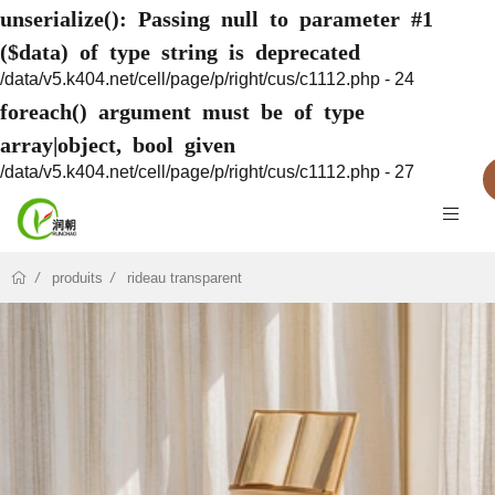
unserialize(): Passing null to parameter #1
($data) of type string is deprecated
/data/v5.k404.net/cell/page/p/right/cus/c1112.php - 24
foreach() argument must be of type
array|object, bool given
/data/v5.k404.net/cell/page/p/right/cus/c1112.php - 27
produits
rideau transparent