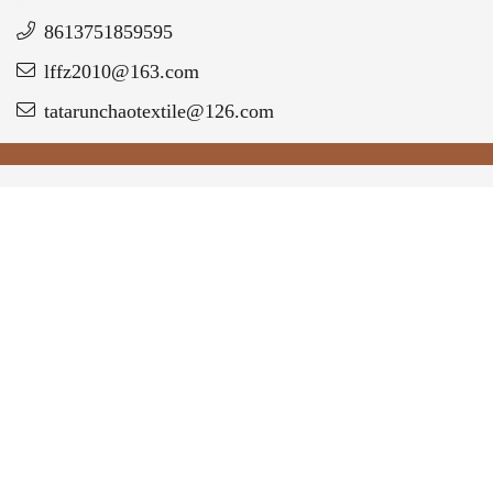
8613751859595
lffz2010@163.com
tatarunchaotextile@126.com