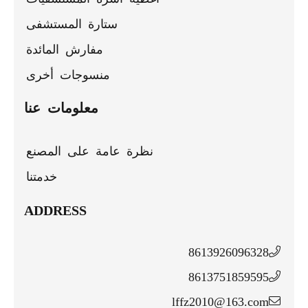
ستارة المستشفى
مفارش المائدة
منسوجات أخرى
معلومات عنا
نظرة عامة على المصنع
خدمتنا
ADDRESS
8613926096328
8613751859595
lffz2010@163.com