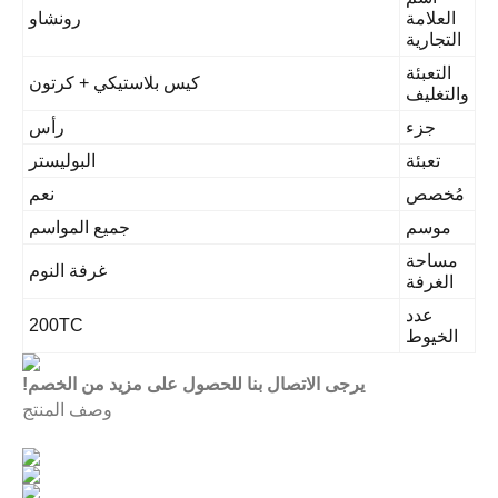
العلامة
رونشاو
التجارية
التعبئة
كيس بلاستيكي + كرتون
التغليف
جزء
رأس
تعبئة
البوليستر
ُخصص
نعم
موسم
جميع المواسم
مساحة
غرفة النوم
الغرفة
عدد
200TC
الخيوط
يرجى الاتصال بنا للحصول على مزيد من الخصم!
وصف المنتج