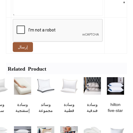
إرسال
Related Product
hilton
وسادة
وسادة
وسائد
وسادة
وسائد
five-star
فندقية
قطنية
مجموعة
إسفنجية
سرير
hotel
على
مبردة -
الفنادق
عالية
متوسطة
quality
شكل
جودة
القياسية
الجودة
الصلابة
neck
زهرة
فندقية
100 من
ذات
من