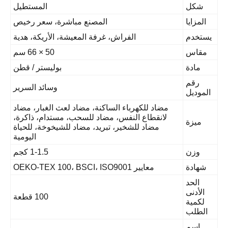
شكل
المستطيل
المزايا
المصنع مباشرة، سعر رخيص
يستخدم
الفراش، غرفة المعيشة، الأريكة، هدية
مقاس
50 × 66 سم
مادة
بوليستر / قطن
رقم
وسائد السرير
الموديل
مضاد للكهرباء الساكنة، مضاد لعث الغبار، مضاد
لانقطاع النفس، مضاد للسحب، مستدام، ذاكرة،
ميزة
مضاد للشخير، تبريد، مضاد للشيخوخة، للحياة
اليومية
وزن
1-1.5 كجم
شهادة
معايير OEKO-TEX 100، BSCI، ISO9001
الحد
الأدنى
100 قطعة
لكمية
الطلب
اسم