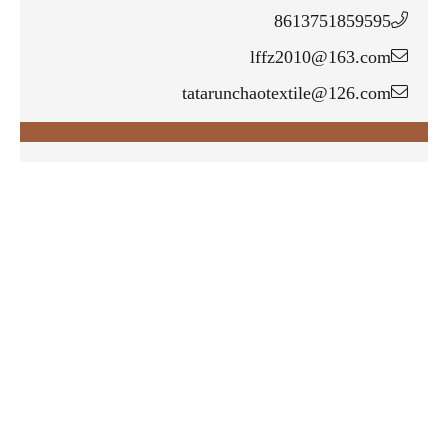
8613751859595
lffz2010@163.com
tatarunchaotextile@126.com