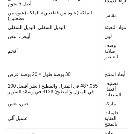
راء العملاء
أصل 5 نجوم
الملكة (عبوة من قطعتين)، الملكة (عبوة من
مقاس
قطعتين)
واد التعبئة
البديل السفلي، البديل السفلي
لون
أبيض، أبيض
وصف
صلابة
أفخم
العنصر
بعاد المنتج
30 بوصة طول × 20 بوصة عرض
تصنيف
#87,055 في المنزل والمطبخ (انظر أفضل 100
أفضل
في المنزل والمطبخ) #313 في وسائد السرير
المبيعات
ماركة
نعس، نعس
تعليمات
العناية
غسيل آلي
بالمنتج
مادة