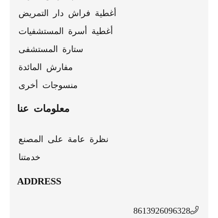
أغطية فراش دار التمريض
أغطية أسرة المستشفيات
ستارة المستشفى
مفارش المائدة
منسوجات أخرى
معلومات عنا
نظرة عامة على المصنع
خدمتنا
ADDRESS
8613926096328