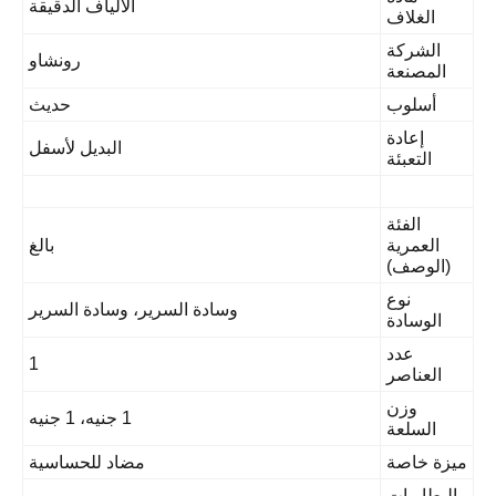
الألياف الدقيقة
الغلاف
الشركة
رونشاو
المصنعة
أسلوب
حديث
إعادة
البديل لأسفل
التعبئة
الفئة
العمرية
بالغ
(الوصف)
نوع
وسادة السرير، وسادة السرير
الوسادة
عدد
1
العناصر
وزن
1 جنيه، 1 جنيه
السلعة
يزة خاصة
مضاد للحساسية
البطاريات