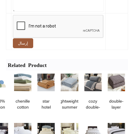
إرسال
Related Product
100%
chenille
star
lightweight
cozy
double-
cotton
cotton
hotel
summer
double-
layer
jacquard
nap
double-
coral
sided
cotton
waffle
blanket
sided
fleece
thick milk
gauze
hospital
for all
fleece
blanket
velvet
houndstoot
blanket
seasons
blanket
blanket
blanket