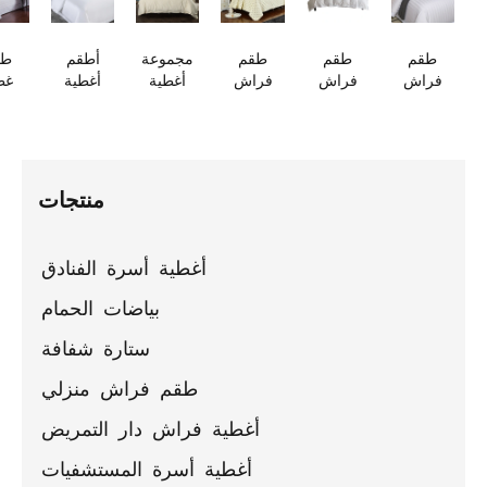
طقم
طقم
طقم
مجموعة
أطقم
طقم
فراش
فراش
فراش
أغطية
أغطية
غطاء
فندقي
فندقي
فندقي
سرير من
سرير
لحاف
إسلامي
من
فاخر من
الكتان
فندقية
فندقي
من أربع
القطن
أربع قطع
القطني
قطنية
فاخر من
قطع من
والساتان
مطبوع
بالجملة
بالجملة
القطن
القطن
بالجملة
عليه قطن
في
منتجات
الخالص
قوانغتشو
أغطية أسرة الفنادق
بياضات الحمام
ستارة شفافة
طقم فراش منزلي
أغطية فراش دار التمريض
أغطية أسرة المستشفيات