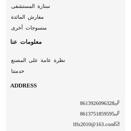
ستارة المستشفى
مفارش المائدة
منسوجات أخرى
معلومات عنا
نظرة عامة على المصنع
خدمتنا
ADDRESS
8613926096328
8613751859595
lffz2010@163.com