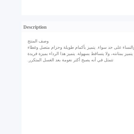
Description
وصف المنتج
فائقة، وهو مناسب للرجال والنساء على حد سواء. يتميز بأكمام طويلة وحزام متصل وغطاء
ز بمتانته، ولا يتساقط بسهولة. يتميز هذا الرداء بميزة فريدة
تتمثل في أنه يصبح أكثر نعومة بعد الغسل المتكرر.