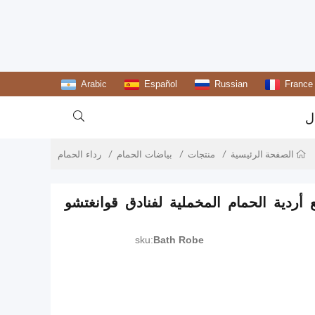
Arabic
Español
Russian
France

ل
منتجات
بياضات الحمام
رداء الحمام
الصفحة الرئيسية
ّع أردية الحمام المخملية لفنادق قوانغتشو
sku:
Bath Robe