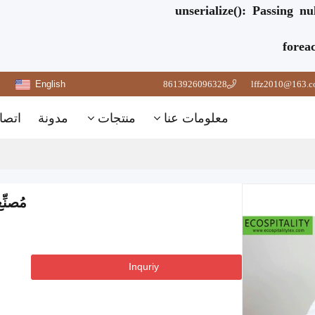
unserialize(): Passing n
forea
English
8613926096328
lffz2010@163.
معلومات عنا
منتجات
مدونة
اتصا
مُصنِ
Inquriy