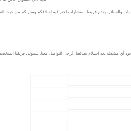
 والستائر، يقدم فريقنا استشارات احترافية لفنادقكم ومنازلكم من حيث التصميم 
فحص SGS - تقارير اختبار، فحص
 أي مشكلة بعد استلام بضائعنا، يُرجى التواصل معنا. سيتولى فريقنا المتخصص في 