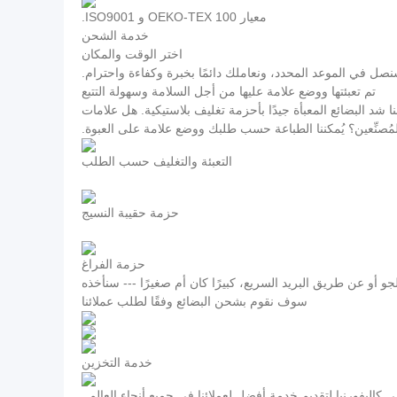
معيار OEKO-TEX 100 و ISO9001.
خدمة الشحن
اختر الوقت والمكان
صل في الموعد المحدد، ونعاملك دائمًا بخبرة وكفاءة واحترام.
تم تعبئتها ووضع علامة عليها من أجل السلامة وسهولة التتبع
 شد البضائع المعبأة جيدًا بأحزمة تغليف بلاستيكية. هل علامات
ُصنِّعين؟ يُمكننا الطباعة حسب طلبك ووضع علامة على العبوة.
التعبئة والتغليف حسب الطلب
حزمة حقيبة النسيج
حزمة الفراغ
و أو عن طريق البريد السريع، كبيرًا كان أم صغيرًا --- سنأخذه
سوف نقوم بشحن البضائع وفقًا لطلب عملائنا
خدمة التخزين
ي كاليفورنيا لتقديم خدمة أفضل لعملائنا في جميع أنحاء العالم.