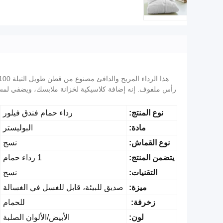
رأس ملفوف. إنه إضافة كلاسيكية لخزانة ملابسك، ويضفي لمسة من 
نوع المنتج:
رداء حمام فندق فيلور
مادة:
البوليستر
نوع القماش:
نسج
يتضمن المنتج:
1 رداء حمام
التقنيات:
نسج
ميزة:
صديق للبيئة، قابل للغسل في الغسالة
زخرفة:
للحمام
لون:
الأبيض/الألوان الصلبة