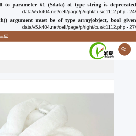
ull to parameter #1 ($data) of type string is deprecated
/data/v5.k404.net/cell/page/p/right/cus/c1112.php - 24
ch() argument must be of type array|object, bool given
/data/v5.k404.net/cell/page/p/right/cus/c1112.php - 27
com