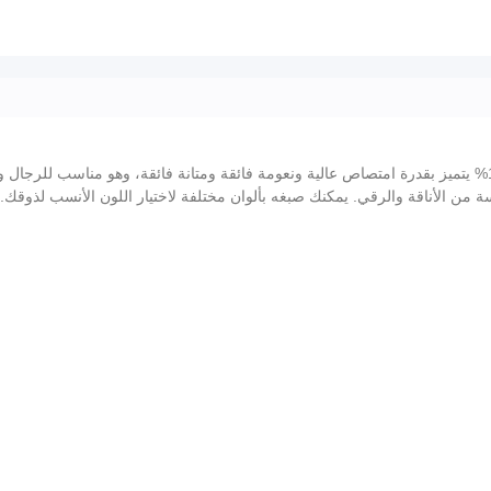
هذا الرداء المريح والدافئ مصنوع من قطن طويل التيلة 100% يتميز بقدرة امتصاص عالية ونعومة فائقة ومتانة 
الأناقة والرقي. يمكنك صبغه بألوان مختلفة لاختيار اللون الأنسب لذوقك. يتمي