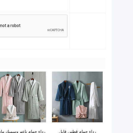
رداء حمام قطني قابل
رداء حمام ناعم وسميك م