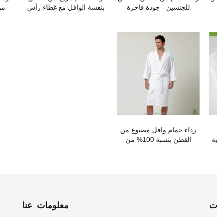
للجنسين - جودة فاخرة
بنقشة الوافل مع غطاء رأس
من
من فندق جيه دبليو ماريوت
رداء حمام وافل مصنوع من
ة
القطن بنسبة 100% من
قوانغتشو
ت
معلومات عنا