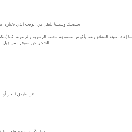
ستصلك وسيلتنا للنقل في الوقت الذي تختاره. سن
 إعادة تعبئة البضائع ولفها بأكياس منسوجة لتجنب الرطوبة والرطوبة. كما يُمكننا
الشحن غير متوفرة من قِبل الم
عن طريق البحر أو الج
لدينا الآن مستودع خاص بنا ف