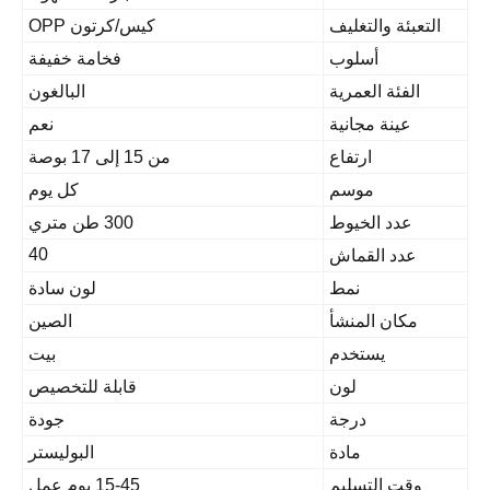
التعبئة والتغليف
كيس/كرتون OPP
أسلوب
فخامة خفيفة
الفئة العمرية
البالغون
عينة مجانية
نعم
ارتفاع
من 15 إلى 17 بوصة
موسم
كل يوم
عدد الخيوط
300 طن متري
40
عدد القماش
نمط
لون سادة
مكان المنشأ
الصين
يستخدم
بيت
لون
قابلة للتخصيص
درجة
جودة
مادة
البوليستر
وقت التسليم
15-45 يوم عمل