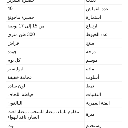
يكتب
حصيرة السرير
40
عدد القماش
استمارة
حصيرة ماجونغ
ارتفاع
من 15 إلى 17 بوصة
عدد الخيوط
300 طن متري
منتج
فراش
درجة
جودة
موسم
كل يوم
مادة
البوليستر
أسلوب
فخامة خفيفة
نمط
لون سادة
التقنيات
خياطة اللحاف
الفئة العمرية
البالغون
مقاوم للماء، مضاد للسحب، مضاد لعث
ميزة
الغبار، نافذ للهواء
يستخدم
بيت