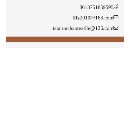
8613751859595
lffz2010@163.com
tatarunchaotextile@126.com