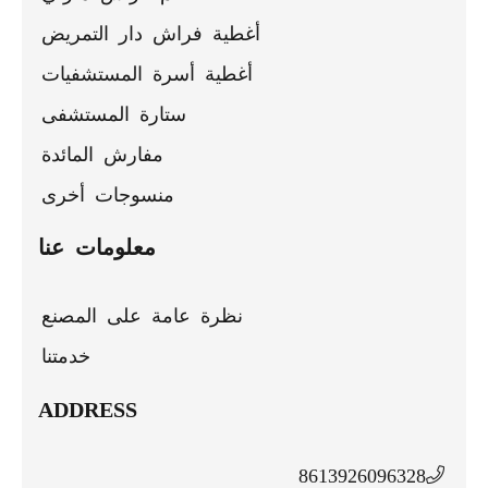
أغطية فراش دار التمريض
أغطية أسرة المستشفيات
ستارة المستشفى
مفارش المائدة
منسوجات أخرى
معلومات عنا
نظرة عامة على المصنع
خدمتنا
ADDRESS
8613926096328