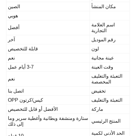
مكان المنشأ
الصين
هوبي
اسم العلامة
أفضل
التجارية
رقم الموديل
آخر
لون
قابلة للتخصيص
عينة مجانية
نعم
وقت العينة
3-7 أيام عمل
التعبئة والتغليف
نعم
المخصصة
تخفيض
اتصل بنا
التعبئة والتغليف
كيس/كرتون OPP
ماركة
الأفضل أو قابل للتخصيص
ستارة ومنشفة وبطانية وأغطية سرير وما
المنتج الرئيسي
إلى ذلك
الحد الأدنى لكمية
10 قطع