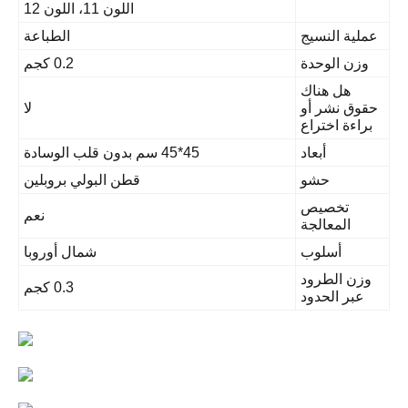
اللون 11، اللون 12
لية النسيج
الطباعة
زن الوحدة
0.2 كجم
هل هناك
وق نشر أو
لا
اءة اختراع
أبعاد
45*45 سم بدون قلب الوسادة
حشو
قطن البولي بروبلين
تخصيص
نعم
المعالجة
أسلوب
شمال أوروبا
زن الطرود
0.3 كجم
عبر الحدود