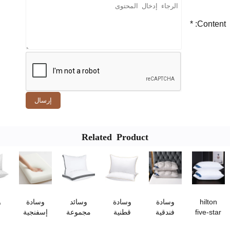
Con
إرسال
Related Product
hi
وسادة
وسادة
وسائد
وسادة
وسائد
fiv
فندقية
قطنية
مجموعة
إسفنجية
سرير
h
على شكل
مبردة -
الفنادق
عالية
متوسطة