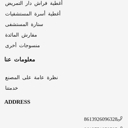
أغطية فراش دار التمريض
أغطية أسرة المستشفيات
ستارة المستشفى
مفارش المائدة
منسوجات أخرى
معلومات عنا
نظرة عامة على المصنع
خدمتنا
ADDRESS
86139260963