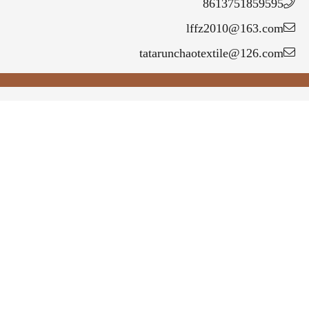
86137518595
lffz2010@163.c
tatarunchaotextile@126.c