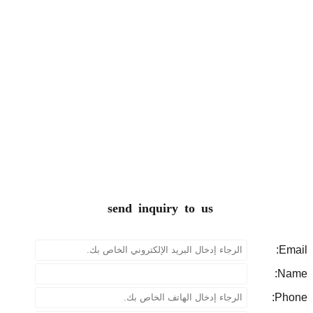
send inquiry to us
P