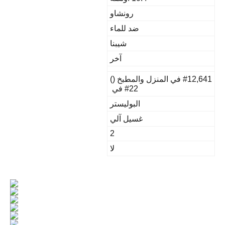
رونشاو
ضد للماء
شيبنا
آخر
#12, في المنزل والمطبخ ()
#22 في
البوليستر
غسيل آلي
2
لا