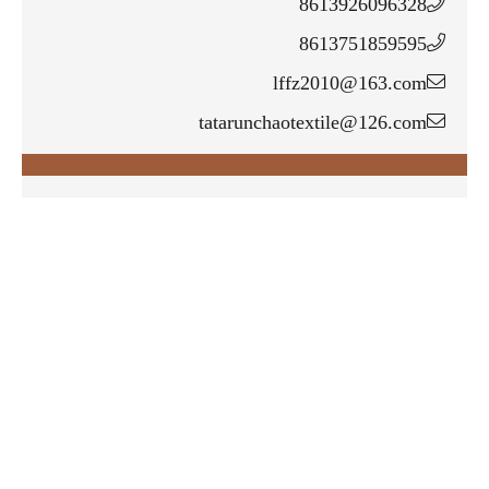
8613926096328
8613751859595
lffz2010@163.com
tatarunchaotextile@126.com