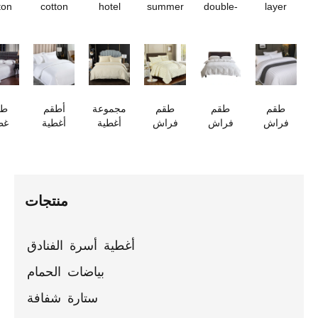
cotton
cotton
hotel
summer
double-
layer
jacquard
nap
double-
coral
sided
cotton
waffle
blanket
sided
fleece
thick milk
gauze
hospital
for all
fleece
blanket
velvet
houndstoot
blanket
seasons
blanket
blanket
blanket
طقم
طقم
طقم
مجموعة
أطقم
طقم
فراش
فراش
فراش
أغطية
أغطية
غطاء
فندقي
فندقي
فندقي
سرير من
سرير
لحاف
إسلامي
من
فاخر من
الكتان
فندقية
فندقي
من أربع
القطن
أربع قطع
القطني
قطنية
فاخر من
قطع من
والساتان
مطبوع
بالجملة
بالجملة
القطن
القطن
بالجملة
عليه قطن
في
منتجات
الخالص
قوانغتشو
أغطية أسرة الفنادق
بياضات الحمام
ستارة شفافة