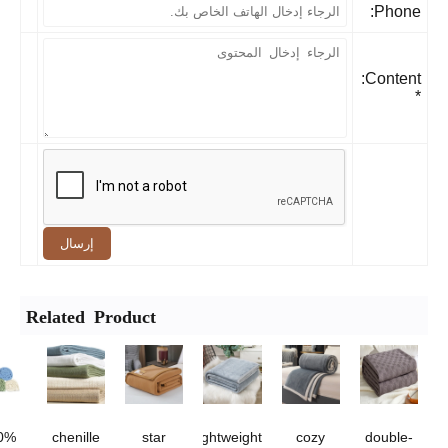
Phone
Content:
إرسال
Related Product
100%
chenille
star
lightweight
cozy
double-