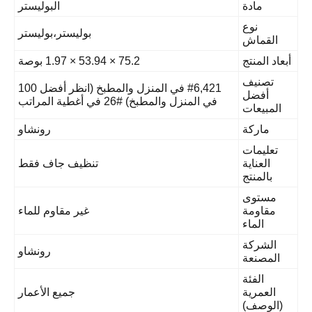
مادة
البوليستر
نوع
بوليستر،بوليستر
القماش
بعاد المنتج
75.2 × 53.94 × 1.97 بوصة
تصنيف
#6,421 في المنزل والمطبخ (انظر أفضل 100
أفضل
في المنزل والمطبخ) #26 في أغطية المراتب
المبيعات
ماركة
رونشاو
تعليمات
العناية
تنظيف جاف فقط
بالمنتج
مستوى
مقاومة
غير مقاوم للماء
الماء
الشركة
رونشاو
المصنعة
الفئة
العمرية
جميع الأعمار
(الوصف)