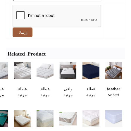
إرسال
Related Product
feather
غطاء
واقي
غطاء
غطاء
غطاء
velvet
مرتبة
مرتبة
مرتبة
مرتبة
مرتبة
mattress
مبطن
مقاوم
كامل
تبريد
فاخر من
topper
وملائم
للماء وغير
للتبريد
سميك
القطيفة -
for
من أغطية
قابل
من أجل
للغاية مع
واقي
1.8m(6
السرير
للانزلاق
نوم عميق
جيوب
سميك
ft) bed
الملكية -
عميقة
للغاية
واقي
مرنة