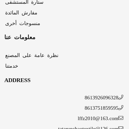
ستارة المستشفى
مفارش المائدة
منسوجات أخرى
معلومات عنا
نظرة عامة على المصنع
خدمتنا
ADDRESS
8613926096328
8613751859595
lffz2010@163.com
tatarunchaotextile@126.com