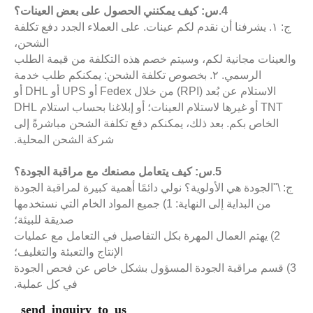
4.س: كيف يمكنني الحصول على بعض العينات؟
ج: ١. يشرفنا أن نقدم لكم عينات. على العملاء الجدد دفع تكلفة
الشحن،
العينات مجانية لكم، وسيتم خصم هذه التكلفة من قيمة الطلب
الرسمي. ٢. بخصوص تكلفة الشحن: يمكنكم طلب خدمة
الاستلام عن بُعد (RPI) من خلال Fedex أو UPS أو DHL أو
TNT أو غيرها لاستلام العينات؛ أو إبلاغنا بحساب استلام DHL
الخاص بكم. بعد ذلك، يمكنكم دفع تكلفة الشحن مباشرةً إلى
شركة الشحن المحلية.
5.س: كيف يتعامل مصنعك مع مراقبة الجودة؟
: \"الجودة هي الأولوية؟ نولي دائمًا أهمية كبيرة لمراقبة الجودة
من البداية إلى النهاية: 1) جميع المواد الخام التي نستخدمها
صديقة للبيئة؛
2) يهتم العمال المهرة بكل التفاصيل في التعامل مع عمليات
الإنتاج والتعبئة والتغليف؛
3) قسم مراقبة الجودة المسؤول بشكل خاص عن فحص الجودة
في كل عملية.
send inquiry to us