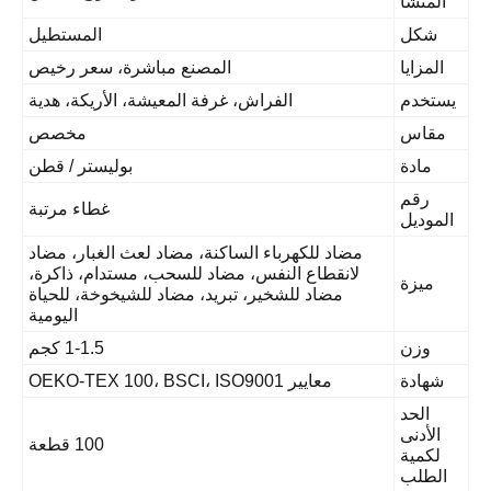
المنشأ
شكل
المستطيل
المزايا
المصنع مباشرة، سعر رخيص
يستخدم
الفراش، غرفة المعيشة، الأريكة، هدية
مقاس
مخصص
مادة
بوليستر / قطن
رقم
غطاء مرتبة
الموديل
مضاد للكهرباء الساكنة، مضاد لعث الغبار، مضاد
لانقطاع النفس، مضاد للسحب، مستدام، ذاكرة،
ميزة
مضاد للشخير، تبريد، مضاد للشيخوخة، للحياة
اليومية
وزن
1-1.5 كجم
شهادة
معايير OEKO-TEX 100، BSCI، ISO9001
الحد
الأدنى
100 قطعة
لكمية
الطلب