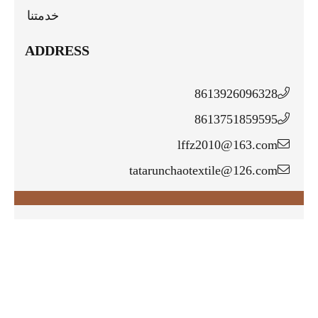
خدمتنا
ADDRESS
8613926096328
8613751859595
lffz2010@163.com
tatarunchaotextile@126.com