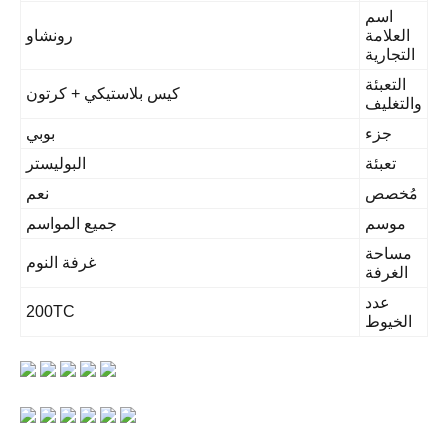
اسم
العلامة
رونشاو
التجارية
التعبئة
كيس بلاستيكي + كرتون
التغليف
جزء
بوبي
تعبئة
البوليستر
ُخصص
نعم
موسم
جميع المواسم
مساحة
غرفة النوم
الغرفة
عدد
200TC
الخيوط