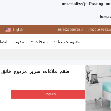
unserialize(): Passing n
forea
English
8613926096328
lffz2010@163.
معلومات عنا
منتجات
مدونة
اتصا
طقم ملاءات سرير مزدوج فائق ال
Inquriy