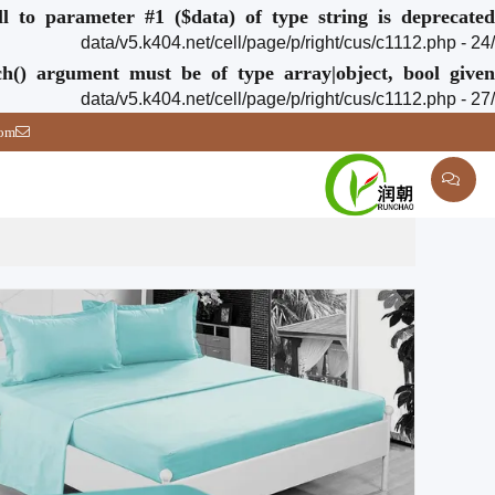
ull to parameter #1 ($data) of type string is deprecated
/data/v5.k404.net/cell/page/p/right/cus/c1112.php - 24
ch() argument must be of type array|object, bool given
/data/v5.k404.net/cell/page/p/right/cus/c1112.php - 27
com