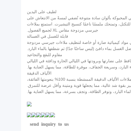
لطيف على اليدين
فير أقصى درجات الراحة. تناسب تمامًا سريرًا مزدوجًا مقاس XL. تتوفر ملاءات جيرسي المحبوكة بألوان سادة متنوعة تُضفي لمسةً من الانتعاش على
للتكتل، وتمنحك ملمسًا ناعمًا كنسيج التيشيرت. استمتع بملاءات
جيرسي مزدوجة مقاس XL لجميع الفصول.
قابلة للغسل في الغسالة
لا حاجة لأي مواد كيميائية ضارة أو خاصة لتنظيف ملاءات جيرسي مزدوجة
مقاوم للبقع والتجاعيد
اءات مريحة تحافظ على نضارتها وبرودتها في الليالي الحارة ودافئة في الليالي
ء البارد، وسريعة الجفاف، موفرة للطاقة، مما يسهل العناية بها.
الألياف الدقيقة
هذه الملاءات مصنوعة من ألياف دقيقة فاخرة. ناعمة ومريحة للغاية. لا تسبب الحساسية وسهلة العناية. ستجعلك ترغب في المزيد. تتميز ملاءات الألياف الدقيقة الممشطة بنسبة 100% بنعومتها الفائقة،
تتميز بقوة شد عالية، مما يجعلها قوية ومتينة وأقل عرضة للتمزق.
لماء البارد، وتوفر الطاقة، وتجف بسرعة، مما يسهل العناية بها.
send inquiry to us