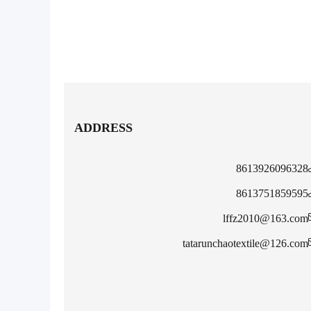
ADDRESS
8613926096328
8613751859595
lffz2010@163.com
tatarunchaotextile@126.com