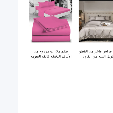
فراش فاخر من القطن
طقم ملاءات مزدوج من
يل التيلة من القرن
الألياف الدقيقة فائقة النعومة
ين، مكون من 4 قطع
- مثالي للأسرة الملكية
المنفصلة