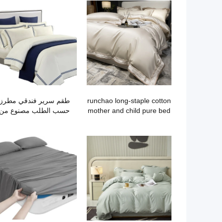
runchao long-staple cotton
طقم سرير فندقي مطرز
mother and child pure bed
حسب الطلب مصنوع من
sheet duvet cover set
القطن بنسبة 100%