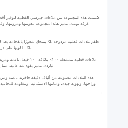
غرفة نومك. تتميز هذه المجموعة بنعومتها ومرونتها، وقاب
طقم ملاءات قطنية مزدوجة XL يمنح
XL - اكويها على درجة حرارة متوسطة. في الغسالة، تجنبي الغسل بماء ساخن جدًا أو بارد جدًا - يُفضل الغسل بماء دافئ (ليس ساخنًا جدًا) ثم شطفها بالماء البارد.
ملاءات قطنية ممشطة ١٠٠
الباردة. تتميز بقوة شد عالية، مما
وراحتها، وتهوية جيدة، ومتانتها الاستثنائية، ومقاومة للتجاع