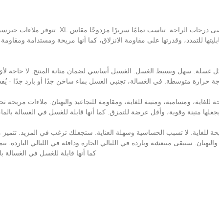
صُممت هذه المجموعة من ملاءات جيرسي القطنية لتو
ليتها للتمدد، وقدرتها على مقاومة الانزلاق، كما أنها مريحة ومستدامة ومقاومة 
كِ شعورًا بالفخامة بعد كل غسلة. سهل وبسيط الغسل. الغسيل أساسي لضمان متانة المنتج. 
٪ بكثافة ٢٠٠ خيط، ناعمة ومريحة للغاية، ومسامية، ومتينة للغاية، ومقاومة للتجاعيد والبهتان. مل
 يجعلها متينة وقوية، وأقل عرضة للتمزق. كما أنها قابلة للغسل في الغسالة بالما
يد والبهتان. ستبقى منتعشة وباردة في الليالي الحارة ودافئة في الليالي الباردة. 
كما أنها قابلة للغسل في الغسالة با