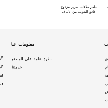
طقم ملاءات سرير مزدوج
فائق النعومة من الألياف
الدقيقة - أزرق مائي
ت
معلومات عنا
ق
نظرة عامة على المصنع
م
خدمتنا
ة
ي
ض
ت
ى