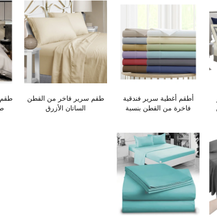
أطقم أغطية سرير فندقية
طقم سرير فاخر من القطن
طقم 
فاخرة من القطن بنسبة
الساتان الأزرق
طو
100% - بيع بالجملة
العشر